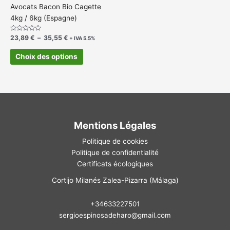
choisies
Avocats Bacon Bio Cagette
sur
4kg / 6kg (Espagne)
la
page
Note
23,89
€
–
35,55
€
+ IVA 5.5%
0
du
sur
5
Choix des options
produit
Mentions Légales
Politique de cookies
Politique de confidentialité
Certificats écologiques
Cortijo Milanés Zalea-Pizarra (Málaga)
+34633227501
sergioespinosadeharo@gmail.com