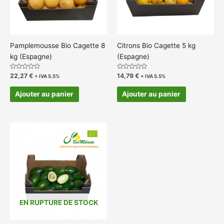
Pamplemousse Bio Cagette 8
Citrons Bio Cagette 5 kg
kg (Espagne)
(Espagne)
Note
Note
22,27
€
14,79
€
+ IVA 5.5%
+ IVA 5.5%
0
0
sur
sur
5
5
Ajouter au panier
Ajouter au panier
Plage
Ce
de
produit
prix :
a
23,89 €
à
plusieurs
35,55 €
variations.
Les
options
EN RUPTURE DE STOCK
peuvent
être