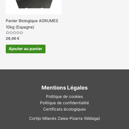
Panier Biologique AGRUMES
10kg (Espagne)
Note
29,00
€
0
sur
5
Ajouter au panier
Mentions Légales
Politique de cookies
Politique de confidentialité
Certificats écologiques
Cortijo Milanés Zalea-Pizarra (Málaga)