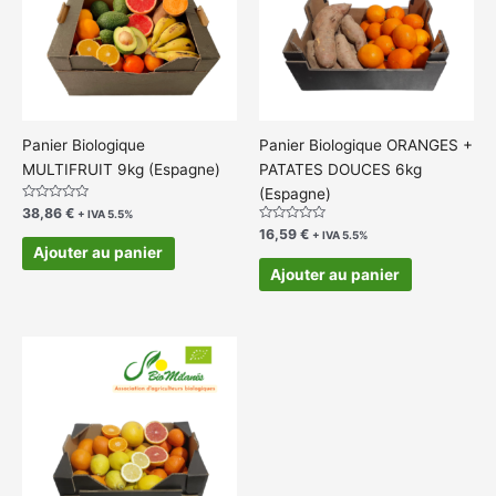
Panier Biologique
Panier Biologique ORANGES +
MULTIFRUIT 9kg (Espagne)
PATATES DOUCES 6kg
(Espagne)
Note
38,86
€
+ IVA 5.5%
0
Note
16,59
€
sur
+ IVA 5.5%
0
5
Ajouter au panier
sur
5
Ajouter au panier