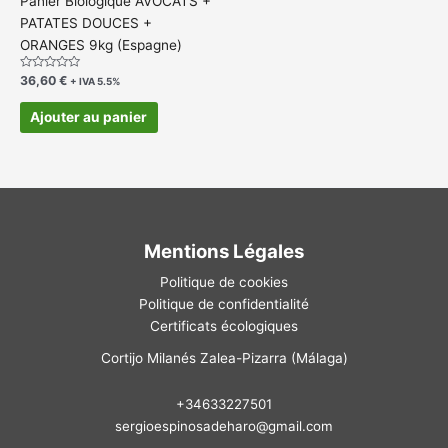
Panier Biologique AVOCATS +
PATATES DOUCES +
ORANGES 9kg (Espagne)
Note
36,60
€
+ IVA 5.5%
0
sur
5
Ajouter au panier
Mentions Légales
Politique de cookies
Politique de confidentialité
Certificats écologiques
Cortijo Milanés Zalea-Pizarra (Málaga)
+34633227501
sergioespinosadeharo@gmail.com