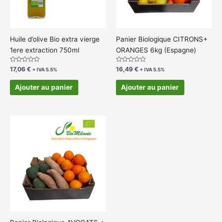
Huile d’olive Bio extra vierge
Panier Biologique CITRONS+
1ere extraction 750ml
ORANGES 6kg (Espagne)
Note
Note
17,06
€
16,49
€
+ IVA 5.5%
+ IVA 5.5%
0
0
sur
sur
5
5
Ajouter au panier
Ajouter au panier