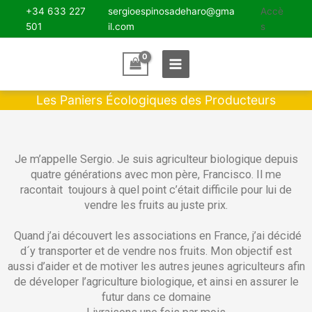
Aller
+34 633 227
sergioespinosadeharo@gma
Accè
au
501
il.com
s
contenu
Main
Menu
Je m’appelle Sergio. Je suis agriculteur biologique depuis
quatre générations avec mon père, Francisco. Il me
racontait toujours à quel point c’était difficile pour lui de
vendre les fruits au juste prix.
Quand j’ai découvert les associations en France, j’ai décidé
d´y transporter et de vendre nos fruits. Mon objectif est
aussi d’aider et de motiver les autres jeunes agriculteurs afin
de déveloper l’agriculture biologique, et ainsi en assurer le
futur dans ce domaine